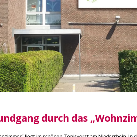
Rundgang durch das „Wohnzi
nzimmer“ liegt im schönen Tönisvorst am Niederrhein. In d